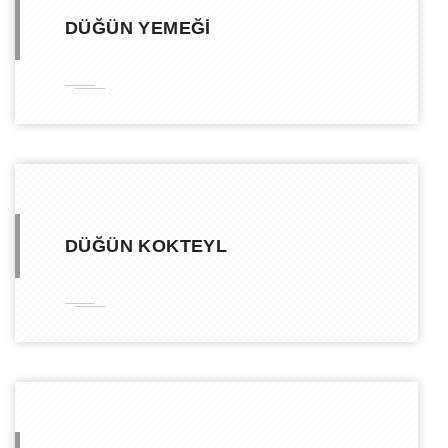
DÜĞÜN KOKTEYL
DÜĞÜN YEMEĞİ
KINA MENÜSÜ
NİKAH KOKTEYL
HİZMETLERİMİZ
DÜĞÜN KOKTEYL
Hayatınızın En Güzel ‘Evet’ine Unutulmaz Bir Başlangıç
Nikah Organizasyonu
Düğün Organizasyonu
Kına Gecesi
Kokteyl Parti