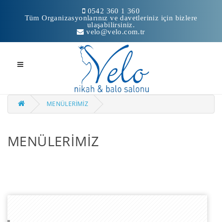
0542 360 1 360
Tüm Organizasyonlarınız ve davetleriniz için bizlere
ulaşabilirsiniz.
velo@velo.com.tr
MENÜLERİMİZ
KURUMSAL
MENÜLERİMİZ
MENÜLERİMİZ
DÜĞÜN YEMEĞİ